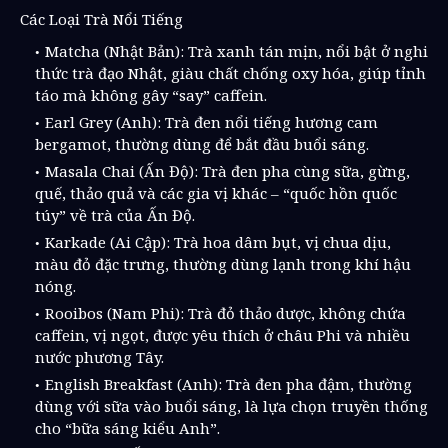
Các Loại Trà Nổi Tiếng
Matcha (Nhật Bản): Trà xanh tán mịn, nổi bật ở nghi
thức trà đạo Nhật, giàu chất chống oxy hóa, giúp tỉnh
táo mà không gây “say” caffein.
Earl Grey (Anh): Trà đen nổi tiếng hương cam
bergamot, thường dùng để bắt đầu buổi sáng.
Masala Chai (Ấn Độ): Trà đen pha cùng sữa, gừng,
quế, thảo quả và các gia vị khác – “quốc hồn quốc
túy” về trà của Ấn Độ.
Karkade (Ai Cập): Trà hoa dâm bụt, vị chua dịu,
màu đỏ đặc trưng, thường dùng lạnh trong khí hậu
nóng.
Rooibos (Nam Phi): Trà đỏ thảo dược, không chứa
caffein, vị ngọt, được yêu thích ở châu Phi và nhiều
nước phương Tây.
English Breakfast (Anh): Trà đen pha đậm, thường
dùng với sữa vào buổi sáng, là lựa chọn truyền thống
cho “bữa sáng kiểu Anh”.