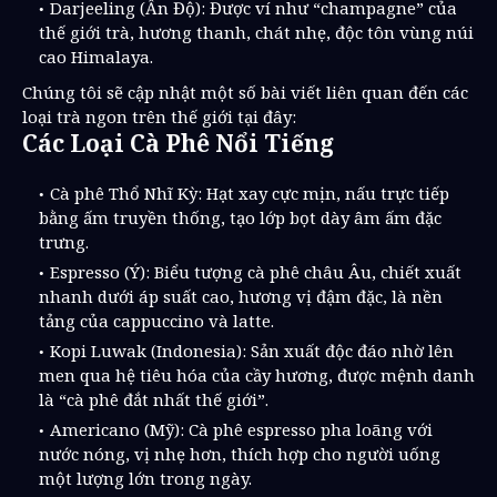
Darjeeling (Ấn Độ): Được ví như “champagne” của
thế giới trà, hương thanh, chát nhẹ, độc tôn vùng núi
cao Himalaya.
Chúng tôi sẽ cập nhật một số bài viết liên quan đến các
loại trà ngon trên thế giới tại đây:
Các Loại Cà Phê Nổi Tiếng
Cà phê Thổ Nhĩ Kỳ: Hạt xay cực mịn, nấu trực tiếp
bằng ấm truyền thống, tạo lớp bọt dày âm ấm đặc
trưng.
Espresso (Ý): Biểu tượng cà phê châu Âu, chiết xuất
nhanh dưới áp suất cao, hương vị đậm đặc, là nền
tảng của cappuccino và latte.
Kopi Luwak (Indonesia): Sản xuất độc đáo nhờ lên
men qua hệ tiêu hóa của cầy hương, được mệnh danh
là “cà phê đắt nhất thế giới”.
Americano (Mỹ): Cà phê espresso pha loãng với
nước nóng, vị nhẹ hơn, thích hợp cho người uống
một lượng lớn trong ngày.