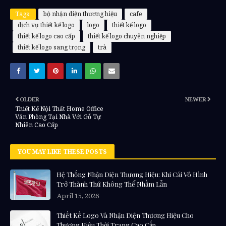
Tags:
bộ nhận diện thương hiệu
cafe
dịch vụ thiết kế logo
logo
thiết kế logo
thiết kế logo cao cấp
thiết kế logo chuyên nghiệp
thiết kế logo sang trọng
trà
OLDER
NEWER
Thiết Kế Nội Thất Home Office
Văn Phòng Tại Nhà Với Gỗ Tự
Nhiên Cao Cấp
YOU MAY LIKE THESE POSTS
Hệ Thống Nhận Diện Thương Hiệu: Khi Cái Vô Hình
Trở Thành Thứ Không Thể Nhầm Lẫn
April 15, 2026
Thiết Kế Logo Và Nhận Diện Thương Hiệu Cho
Thương Hiệu Thời Trang Cao Cấp