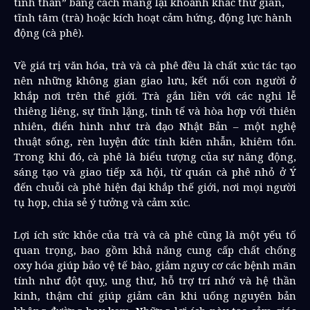
tinh thần” bằng cách mang lại khoảnh khắc thư giãn,
tĩnh tâm (trà) hoặc kích hoạt cảm hứng, động lực hành
động (cà phê).
Về giá trị văn hóa, trà và cà phê đều là chất xúc tác tạo
nên những không gian giao lưu, kết nối con người ở
khắp nơi trên thế giới. Trà gắn liền với các nghi lễ
thiêng liêng, sự tĩnh lặng, tinh tế và hòa hợp với thiên
nhiên, điển hình như trà đạo Nhật Bản – một nghệ
thuật sống, rèn luyện đức tính kiên nhẫn, khiêm tốn.
Trong khi đó, cà phê là biểu tượng của sự năng động,
sáng tạo và giao tiếp xã hội, từ quán cà phê nhỏ ở Ý
đến chuỗi cà phê hiện đại khắp thế giới, nơi mọi người
tụ họp, chia sẻ ý tưởng và cảm xúc.
Lợi ích sức khỏe của trà và cà phê cũng là một yếu tố
quan trọng, bao gồm khả năng cung cấp chất chống
oxy hóa giúp bảo vệ tế bào, giảm nguy cơ các bệnh mãn
tính như đột quỵ, ung thư, hỗ trợ trí nhớ và hệ thần
kinh, thậm chí giúp giảm cân khi uống nguyên bản