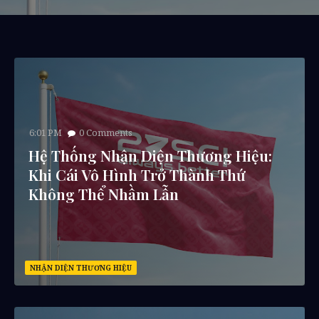
6:01 PM
0
Comments
Hệ Thống Nhận Diện Thương Hiệu:
Khi Cái Vô Hình Trở Thành Thứ
Không Thể Nhầm Lẫn
NHẬN DIỆN THƯƠNG HIỆU