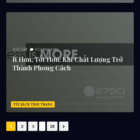
8:07 AM
0
Comments
Ít Hơn, Tốt Hơn: Khi Chất Lượng Trở
Thành Phong Cách
TÚI XÁCH THỜI TRANG
...
1
2
3
28