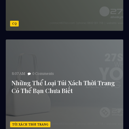
CQ
8:07 AM
0
Comments
Những Thể Loại Túi Xách Thời Trang
Có Thể Bạn Chưa Biết
TÚI XÁCH THỜI TRANG