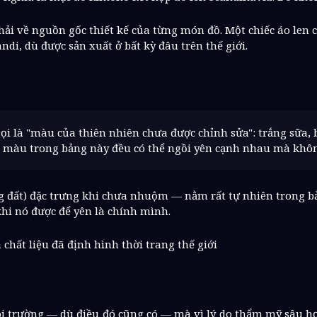
 phải về nguồn gốc thiết kế của từng món đồ. Một chiếc áo le
andi, dù được sản xuất ở bất kỳ đâu trên thế giới.
i là "màu của thiên nhiên chưa được chỉnh sửa": trắng sữa, b
i màu trong bảng này đều có thể ngồi yên cạnh nhau mà khô
ắng đất) đặc trưng khi chưa nhuộm — nằm rất tự nhiên trong 
khi nó được để yên là chính mình.
chất liệu đã định hình thời trang thế giới
ôi trường — dù điều đó cũng có — mà vì lý do thẩm mỹ sâu hơn