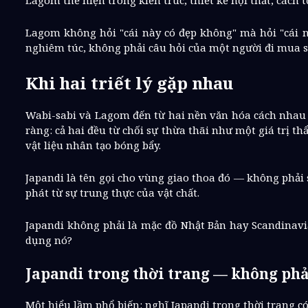
Lagom thể hiện trong kiến trúc, thiết kế nội thất, cách
Lagom không hỏi "cái này có đẹp không" mà hỏi "cái n
nghiêm túc, không phải câu hỏi của một người đi mua 
Khi hai triết lý gặp nhau
Wabi-sabi và Lagom đến từ hai nền văn hóa cách nhau h
ràng: cả hai đều từ chối sự thừa thãi như một giá trị th
vật liệu nhân tạo bóng bẩy.
Japandi là tên gọi cho vùng giao thoa đó — không phải 
phát từ sự trung thực của vật chất.
Japandi không phải là mặc đồ Nhật Bản hay Scandinavia.
dụng nó?
Japandi trong thời trang — không ph
Một hiểu lầm phổ biến: nghĩ Japandi trong thời trang có