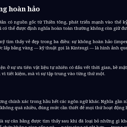
ng hoàn hảo
n có nguồn gốc từ Thiền tông, phát triển mạnh vào thế kỷ
ì có thể được định nghĩa hoàn toàn thường không còn giữ đư
 mỹ tìm thấy vẻ đẹp trong ba điều: sự không hoàn hảo (imp
ợc lấp bằng vàng — kỹ thuật gọi là Kintsugi — là hình ảnh q
iện ở sự ưu tiên vật liệu tự nhiên có dấu vết thời gian, bề m
 vì tiết kiệm, mà vì sự tập trung vào từng thứ một.
ng chính xác trong hầu hết các ngôn ngữ khác. Nghĩa gần nh
hông quá nhiều, đúng mức cần thiết để mọi thứ hoạt động h
à sự cân bằng được tìm thấy sau khi đã loại bỏ những gì khô