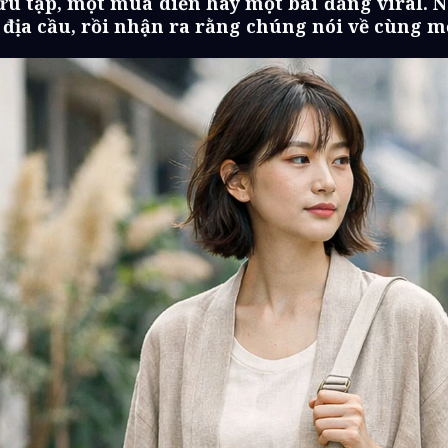
 tập, một mùa diễn hay một bài đăng viral. Nó
ầu địa cầu, rồi nhận ra rằng chúng nói về cùng