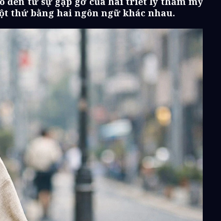
 đến từ sự gặp gỡ của hai triết lý thẩm mỹ
 một thứ bằng hai ngôn ngữ khác nhau.