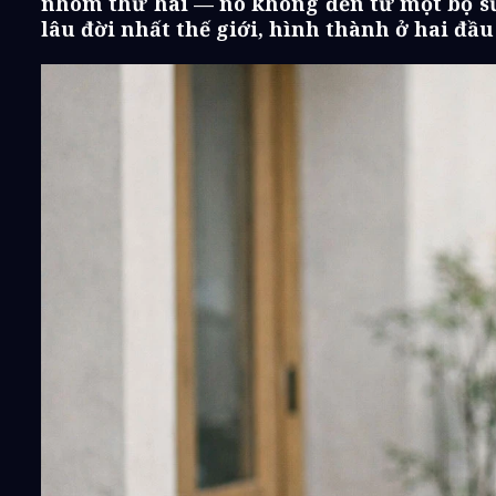
nhóm thứ hai — nó không đến từ một bộ sưu
lâu đời nhất thế giới, hình thành ở hai đ