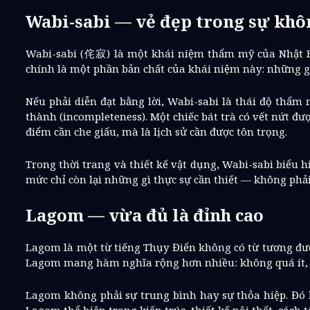
Wabi-sabi — vẻ đẹp trong sự khô
Wabi-sabi (侘寂) là một khái niệm thẩm mỹ của Nhật Bả
chính là một phần bản chất của khái niệm này: những g
Nếu phải diễn đạt bằng lời, Wabi-sabi là thái độ thẩm
thành (incompleteness). Một chiếc bát trà có vết nứt đư
điểm cần che giấu, mà là lịch sử cần được tôn trọng.
Trong thời trang và thiết kế vật dụng, Wabi-sabi biểu h
mức chỉ còn lại những gì thực sự cần thiết — không phải
Lagom — vừa đủ là đỉnh cao
Lagom là một từ tiếng Thụy Điển không có từ tương đươ
Lagom mang hàm nghĩa rộng hơn nhiều: không quá ít, k
Lagom không phải sự trung bình hay sự thỏa hiệp. Đó l