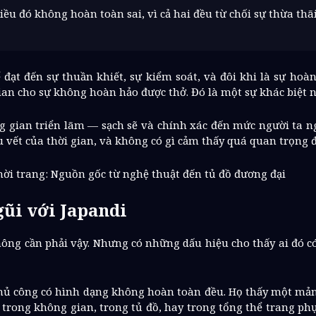
ều đó không hoàn toàn sai, vì cả hai đều từ chối sự thừa thã
t đến sự thuần khiết, sự kiểm soát, và đôi khi là sự hoàn 
an cho sự không hoàn hảo được thở. Đó là một sự khác biệt n
g gian triển lãm — sạch sẽ và chính xác đến mức người ta 
 vết của thời gian, và không có gì cảm thấy quá quan trọng
ời trang: Nguồn gốc từ nghệ thuật đến tủ đồ đương đại
gũi với Japandi
ông cần phải vậy. Nhưng có những dấu hiệu cho thấy ai đó c
thủ công có hình dạng không hoàn toàn đều. Họ thấy một mản
trong không gian, trong tủ đồ, hay trong tổng thể trang phục