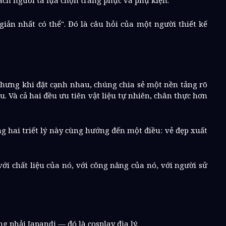
ách người ta lựa chọn trang phục và phụ kiện.
ản nhất có thể". Đó là câu hỏi của một người thiết kế
Nhưng khi đặt cạnh nhau, chúng chia sẻ một nền tảng rõ
u. Và cả hai đều ưu tiên vật liệu tự nhiên, chân thực hơn
g hai triết lý này cùng hướng đến một điều: vẻ đẹp xuất
ới chất liệu của nó, với công năng của nó, với người sử
 phải Japandi — đó là cosplay địa lý.