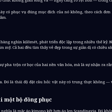
 tổ chức không gian sống và — ngày càng rõ rệt hơn — trong c
ày có phục vụ đúng mục đích của nó không, theo cách đơn gi
sắm.
àng nghìn kilômét, phát triển độc lập trong nhiều thế kỷ. 
ẩm mỹ. Cả hai đều tìm thấy vẻ đẹp trong sự giản dị có chiều sâ
sự pha trộn cơ học của hai nền văn hóa, mà là sự nhận ra rằn
 Đó là thái độ đặt câu hỏi: vật này có trung thực không — v
ải một bộ đồng phục
 nghĩa là mặc áo kimono kết hợp áo len Scandinavia. Đó không