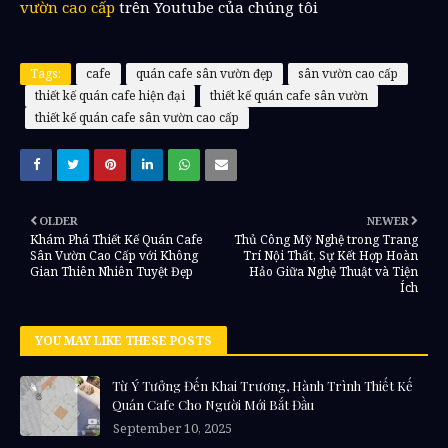
vườn cao cấp
trên Youtube của chúng tôi
Tags:
cafe
quán cafe sân vườn đẹp
sân vườn cao cấp
thiết kế quán cafe hiện đại
thiết kế quán cafe sân vườn
thiết kế quán cafe sân vườn cao cấp
OLDER
NEWER
Khám Phá Thiết Kế Quán Cafe
Thủ Công Mỹ Nghệ trong Trang
Sân Vườn Cao Cấp với Không
Trí Nội Thất, Sự Kết Hợp Hoàn
Gian Thiên Nhiên Tuyệt Đẹp
Hảo Giữa Nghệ Thuật và Tiện
Ích
YOU MAY LIKE THESE POSTS
Từ Ý Tưởng Đến Khai Trương, Hành Trình Thiết Kế
Quán Cafe Cho Người Mới Bắt Đầu
September 10, 2025